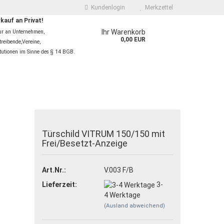
Kundenlogin
Merkzettel
kauf an Privat!
Ihr Warenkorb
ur an Unternehmen,
0,00 EUR
reibende,Vereine,
itutionen im Sinne des § 14 BGB.
Türschild VITRUM 150/150 mit
Frei/Besetzt-Anzeige
 erstellen
wort vergessen?
Art.Nr.:
V.003 F/B
Lieferzeit:
3-
4 Werktage
(Ausland abweichend)