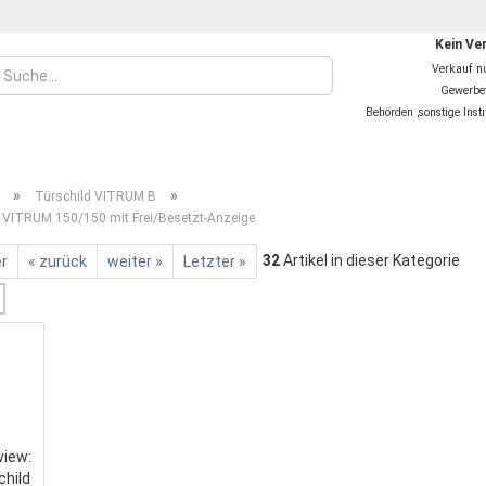
Kein Ver
Verkauf n
Gewerbet
Behörden ,sonstige Inst
»
»
Türschild VITRUM B
 VITRUM 150/150 mit Frei/Besetzt-Anzeige
32
Artikel in dieser Kategorie
er
« zurück
weiter »
Letzter »
Konto
Pass