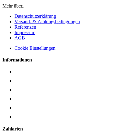
Mehr über...
Datenschutzerklärung
Versand- & Zahlungsbedingungen
Referenzen
Impressum
AGB
Cookie Einstellungen
Informationen
Sitemap
Referenzen
Was ist Sicherheitsglas ?
Was ist Floatglas ?
Was ist Edelstahl ?
ZERTIFIZIERUNG
Zahlarten