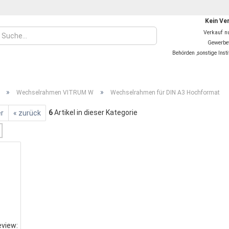
Kein Ver
Verkauf n
Gewerbet
Behörden ,sonstige Inst
»
»
Wechselrahmen VITRUM W
Wechselrahmen für DIN A3 Hochformat
6
Artikel in dieser Kategorie
er
« zurück
Konto
Pass