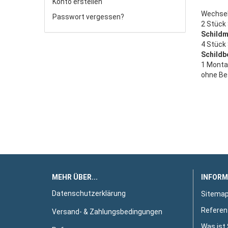
Konto erstellen
Wechsel
Passwort vergessen?
2 Stück
Schildm
4 Stück
Schildb
1 Monta
ohne Be
MEHR ÜBER...
INFORM
Datenschutzerklärung
Sitema
Referen
Versand- & Zahlungsbedingungen
Was ist 