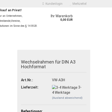
Kundenlogin
Merkzettel
kauf an Privat!
Ihr Warenkorb
ur an Unternehmen,
0,00 EUR
reibende,Vereine,
itutionen im Sinne des § 14 BGB.
Wechselrahmen für DIN A3
Hochformat
 erstellen
Art.Nr.:
VW-A3H
wort vergessen?
Lieferzeit:
3-
4 Werktage
(Ausland abweichend)
Befestigung: