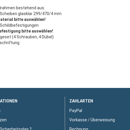
rahmen bestehend aus:
 Scheiben glasklar 299/470/4 mm
aterial bitte auswählen!
 Schildbefestigungen
efestigung bitte auswählen!
geset (4 Schrauben, 4 Dübel)
schriftung
ATIONEN
ZAHLARTEN
p
PayPal
zen
Vorkasse / Überweisung
Sicherheitsglas ?
Rechnung